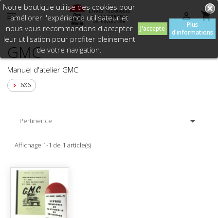
Notre boutique utilise des cookies pour



améliorer l'expérience utilisateur et
Plus
nous vous recommandons d'accepter
J'accepte
d'informations
leur utilisation pour profiter pleinement
GMC
de votre navigation.
Manuel d'atelier GMC
6X6


Pertinence
Affichage 1-1 de 1 article(s)