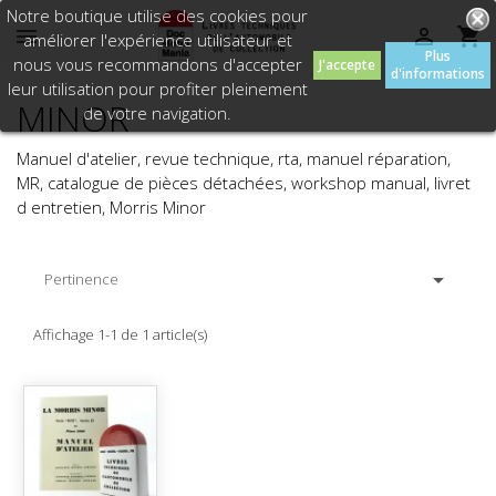
Notre boutique utilise des cookies pour



améliorer l'expérience utilisateur et
Plus
nous vous recommandons d'accepter
J'accepte
d'informations
leur utilisation pour profiter pleinement
MINOR
de votre navigation.
Manuel d'atelier, revue technique, rta, manuel réparation,
MR, catalogue de pièces détachées, workshop manual, livret
d entretien, Morris Minor

Pertinence
Affichage 1-1 de 1 article(s)