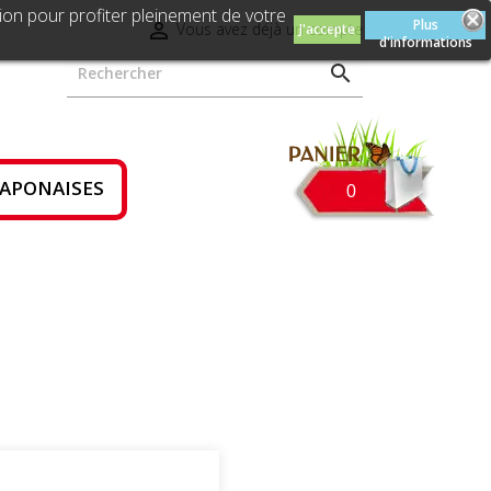
ion pour profiter pleinement de votre
Plus

Vous avez déjà un compte
J'accepte
d'informations

JAPONAISES
0