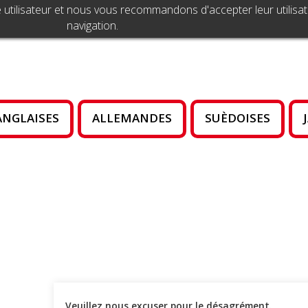
 utilisateur et nous vous recommandons d'accepter leur utilisat
navigation.
ANGLAISES
ALLEMANDES
SUÈDOISES
Veuillez nous excuser pour le désagrément.