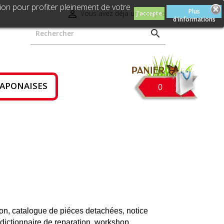
ion pour profiter pleinement de votre
Plus

Vous avez déjà un compte
J'accepte
d'informations

JAPONAISES
0
ion, catalogue de piéces detachées, notice
n, dictionnaire de reparation, workshop