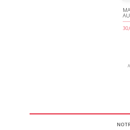
MA
AU
30,
A
NOTR