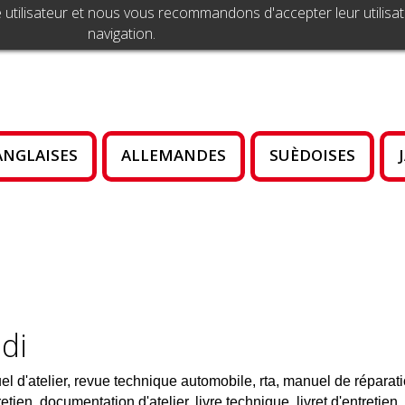
 utilisateur et nous vous recommandons d'accepter leur utilisat
navigation.
ANGLAISES
ALLEMANDES
SUÈDOISES
di
l d'atelier, revue technique automobile, rta, manuel de réparat
retien, documentation d'atelier, livre technique, livret d'entretie