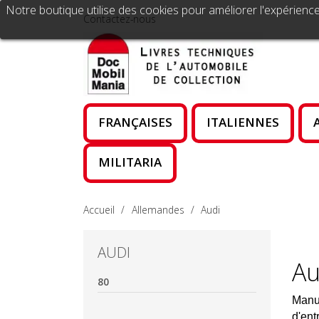
Notre boutique utilise des cookies pour améliorer l'expérience
Contactez-nous
FRANÇAISES
ITALIENNES
MILITARIA
Accueil
Allemandes
Audi
AUDI
Au
80
Manue
d'ent