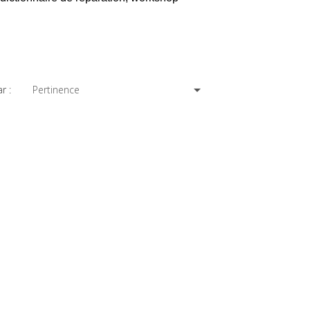

Pertinence
r :