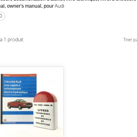
Audi
l, owner's manual, pour
0
y a 1 produit.
Trier pa