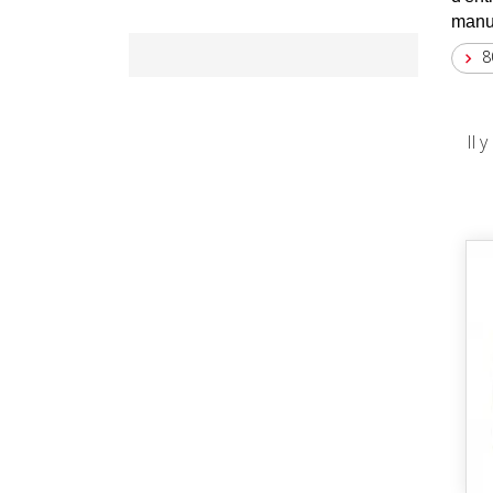
manua
8

Il 