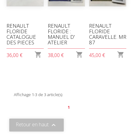
RENAULT
RENAULT
RENAULT
FLORIDE
FLORIDE :
FLORIDE
CATALOGUE
MANUEL D'
CARAVELLE. MR
DES PIECES
ATELIER
87



36,00 €
38,00 €
45,00 €
Affichage 1-3 de 3 article(s)
1
Retour en haut
