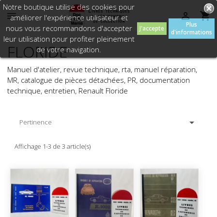
Notre boutique utilise des cookies pour



améliorer l'expérience utilisateur et
Plus
nous vous recommandons d'accepter
J'accepte
d'informations
leur utilisation pour profiter pleinement
FLORIDE
de votre navigation.
Manuel d'atelier, revue technique, rta, manuel réparation,
MR, catalogue de pièces détachées, PR, documentation
technique, entretien, Renault Floride

Pertinence
Affichage 1-3 de 3 article(s)