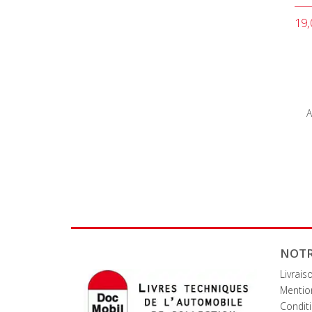
19,
A
NOTR
Livrais
Mentio
Conditi