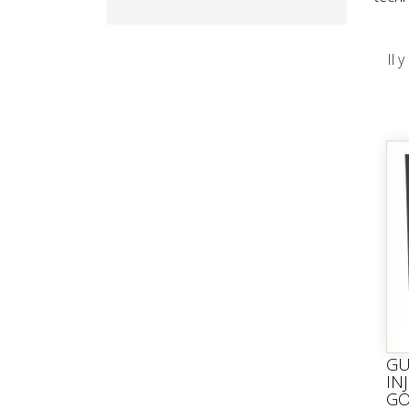
Il 
GU
IN
GO