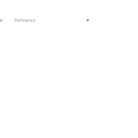

Pertinence
r :