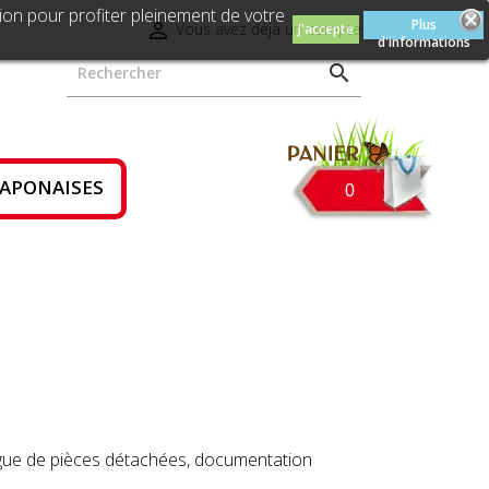
ion pour profiter pleinement de votre
Plus

Vous avez déjà un compte
J'accepte
d'informations

JAPONAISES
0
logue de pièces détachées, documentation