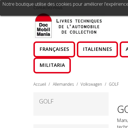
Notre boutique utilise des cookies pour améliorer l'expérience
Contactez-nous
FRANÇAISES
ITALIENNES
MILITARIA
Accueil
Allemandes
Volkswagen
GOLF
GOLF
G
Manue
techn