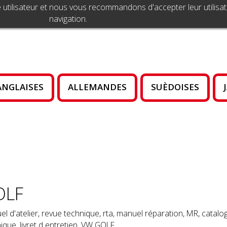
 utilisateur et nous vous recommandons d'accepter leur utilisat
navigation.
ANGLAISES
ALLEMANDES
SUÈDOISES
OLF
l d'atelier, revue technique, rta, manuel réparation, MR, cata
ique, livret d entretien, VW GOLF