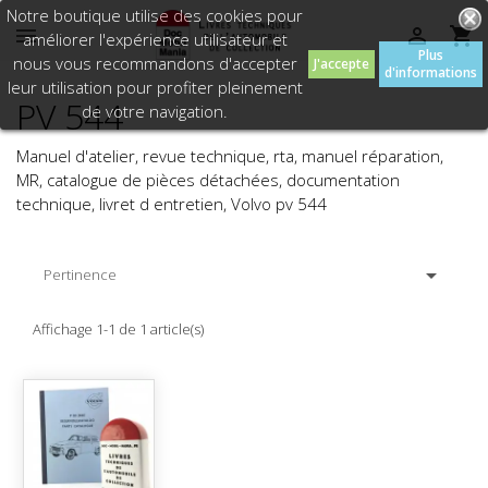
Notre boutique utilise des cookies pour



améliorer l'expérience utilisateur et
Plus
nous vous recommandons d'accepter
J'accepte
d'informations
leur utilisation pour profiter pleinement
PV 544
de votre navigation.
Manuel d'atelier, revue technique, rta, manuel réparation,
MR, catalogue de pièces détachées, documentation
technique, livret d entretien, Volvo pv 544

Pertinence
Affichage 1-1 de 1 article(s)