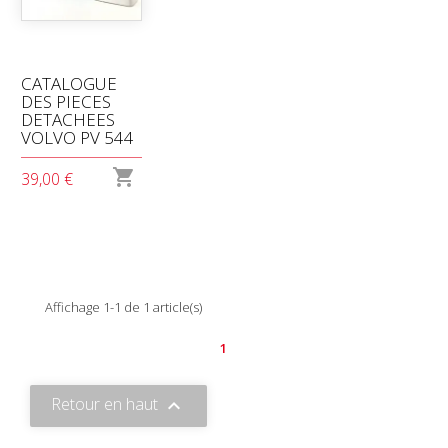
CATALOGUE
DES PIECES
DETACHEES
VOLVO PV 544

39,00 €
Affichage 1-1 de 1 article(s)
1
Retour en haut
