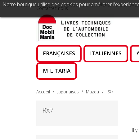
Notre boutique utilise des cookies pour améliorer l'expérience
Contactez-nous
FRANÇAISES
ITALIENNES
MILITARIA
Accueil
Japonaises
Mazda
RX7
RX7
Il 