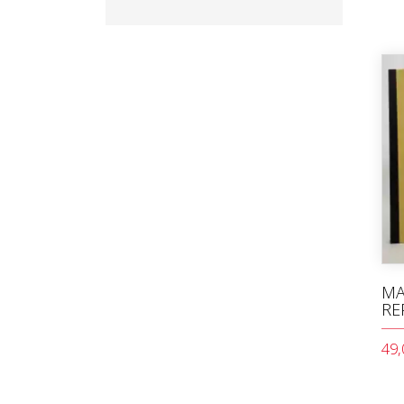
MA
RE
49,