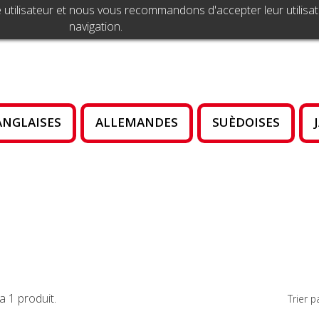
 utilisateur et nous vous recommandons d'accepter leur utilisat
navigation.
ANGLAISES
ALLEMANDES
SUÈDOISES
y a 1 produit.
Trier pa