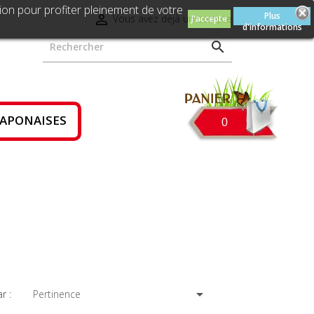
ion pour profiter pleinement de votre
Plus

Vous avez déjà un compte
J'accepte
d'informations

JAPONAISES
0

Pertinence
r :