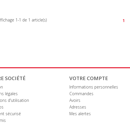
ffichage 1-1 de 1 article(s)
1
E SOCIÉTÉ
VOTRE COMPTE
on
Informations personnelles
ns légales
Commandes
ons d'utilisation
Avoirs
os
Adresses
nt sécurisé
Mes alertes
amis