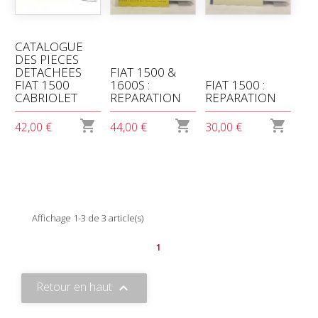
CATALOGUE
DES PIECES
DETACHEES
FIAT 1500 &
FIAT 1500
1600S :
FIAT 1500 :
CABRIOLET
REPARATION
REPARATION



42,00 €
44,00 €
30,00 €
Affichage 1-3 de 3 article(s)
1
Retour en haut
