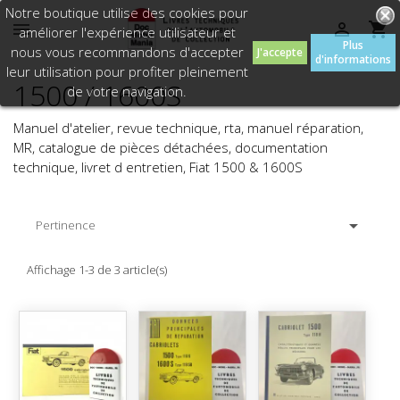
Notre boutique utilise des cookies pour



améliorer l'expérience utilisateur et
Plus
nous vous recommandons d'accepter
J'accepte
d'informations
leur utilisation pour profiter pleinement
1500 / 1600S
de votre navigation.
Manuel d'atelier, revue technique, rta, manuel réparation,
MR, catalogue de pièces détachées, documentation
technique, livret d entretien, Fiat 1500 & 1600S

Pertinence
Affichage 1-3 de 3 article(s)