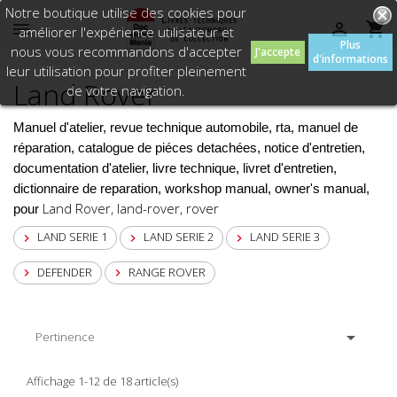
Notre boutique utilise des cookies pour



améliorer l'expérience utilisateur et
Plus
nous vous recommandons d'accepter
J'accepte
d'informations
leur utilisation pour profiter pleinement
Land Rover
de votre navigation.
Manuel d'atelier, revue technique automobile, rta, manuel de
réparation, catalogue de piéces detachées, notice d'entretien,
documentation d'atelier, livre technique, livret d'entretien,
dictionnaire de reparation, workshop manual, owner's manual,
Land Rover, land-rover, rover
pour
LAND SERIE 1
LAND SERIE 2
LAND SERIE 3



DEFENDER
RANGE ROVER



Pertinence
Affichage 1-12 de 18 article(s)