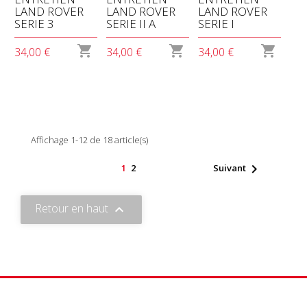
LAND ROVER
LAND ROVER
LAND ROVER
SERIE 3
SERIE II A
SERIE I



34,00 €
34,00 €
34,00 €
Affichage 1-12 de 18 article(s)

1
2
Suivant
Retour en haut
