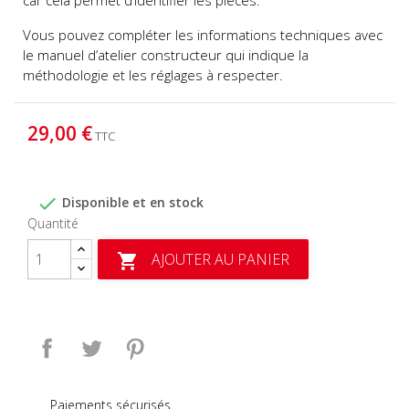
car cela permet d’identifier les pièces.
Vous pouvez compléter les informations techniques avec
le manuel d’atelier constructeur qui indique la
méthodologie et les réglages à respecter.
29,00 €
TTC

Disponible et en stock
Quantité
AJOUTER AU PANIER

Partager
Tweet
Pinterest
Paiements sécurisés