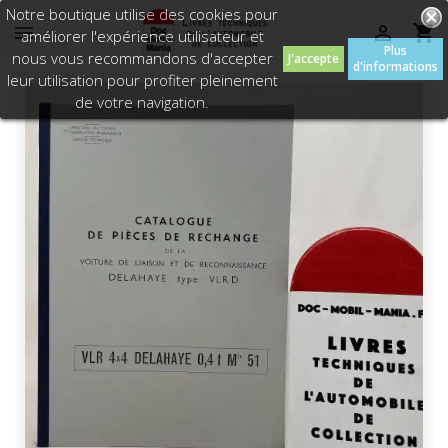
Notre boutique utilise des cookies pour



améliorer l'expérience utilisateur et
Plus
nous vous recommandons d'accepter
J'accepte
d'informations
leur utilisation pour profiter pleinement
de votre navigation.